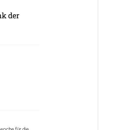
k der
lwoche für die