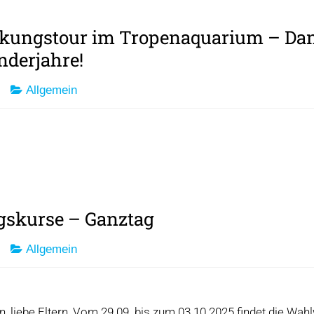
kungstour im Tropenaquarium – Dan
nderjahre!
Allgemein
gskurse – Ganztag
Allgemein
n, liebe Eltern, Vom 29.09. bis zum 03.10.2025 findet die Wah