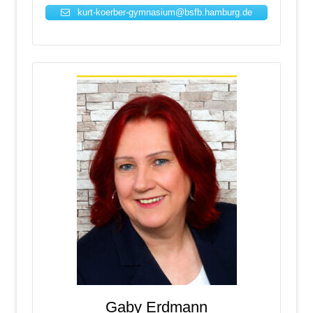
kurt-koerber-gymnasium@bsfb.hamburg.de
Gaby Erdmann