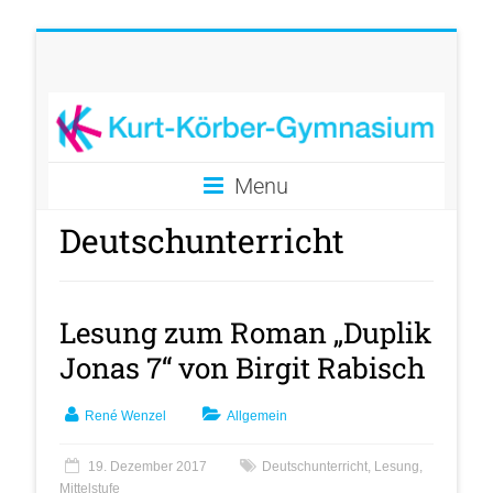
Menu
Deutschunterricht
Lesung zum Roman „Duplik
Jonas 7“ von Birgit Rabisch
René Wenzel
Allgemein
19. Dezember 2017
Deutschunterricht
,
Lesung
,
Mittelstufe