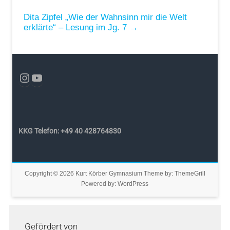
Dita Zipfel „Wie der Wahnsinn mir die Welt
erklärte“ – Lesung im Jg. 7
→
KKG Telefon: +49 40 428764830
Copyright © 2026
Kurt Körber Gymnasium
Theme by:
ThemeGrill
Powered by:
WordPress
Gefördert von