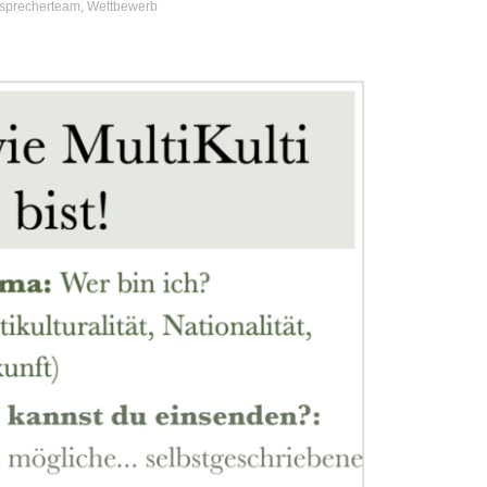
sprecherteam
,
Wettbewerb