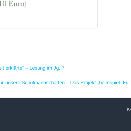
lt erklärte“ – Lesung im Jg. 7
für unsere Schulmannschaften – Das Projekt „heimspiel. Für 
KK