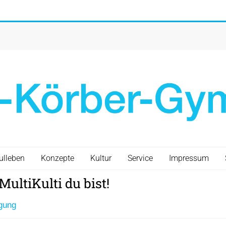
ulleben
Konzepte
Kultur
Service
Impressum
ultiKulti du bist!
gung