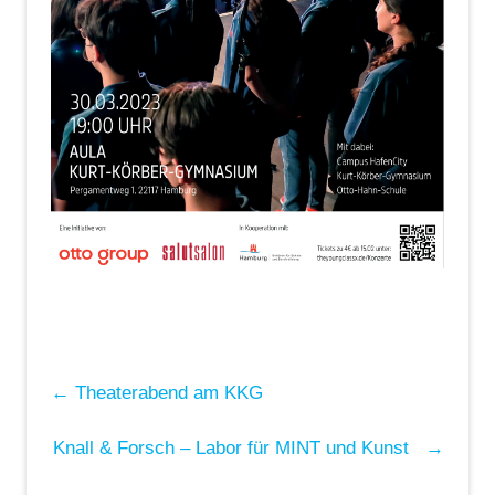
←
Theaterabend am KKG
Knall & Forsch – Labor für MINT und Kunst
→